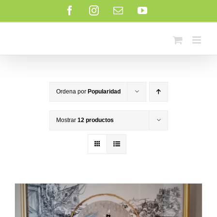
Saltar
Facebook
Instagram
Correo
YouTube
al
electrónico
contenido
Ordena por
Popularidad
Mostrar
12 productos