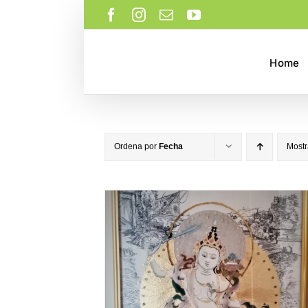
Saltar
Facebook
Instagram
Correo
YouTube
al
electrónico
contenido
Home
Ordena por
Fecha
Most