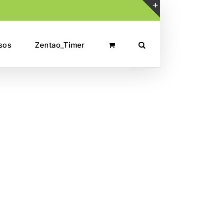
Toggle
Sliding
sos
Zentao_Timer
Bar
Area