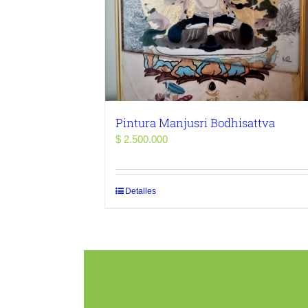
Pintura Manjusri Bodhisattva
$
2.500.000
Detalles