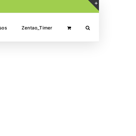
Toggle
Sliding
sos
Zentao_Timer
Bar
Area