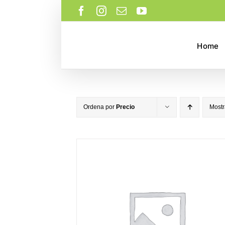
Saltar
Facebook
Instagram
Correo
YouTube
al
electrónico
contenido
Home
Ordena por
Precio
Most