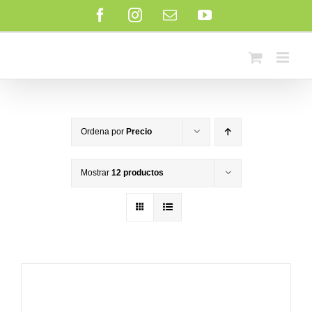
Saltar
Facebook
Instagram
Correo
YouTube
al
electrónico
contenido
Ordena por
Precio
Mostrar
12 productos