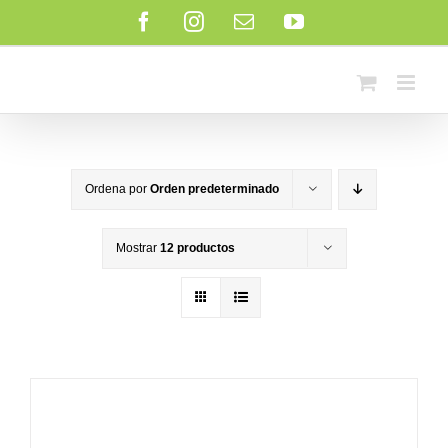
Saltar
Facebook
Instagram
Correo
YouTube
al
electrónico
contenido
Ordena por
Orden predeterminado
Mostrar
12 productos