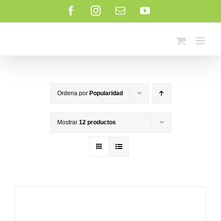
Saltar
Facebook
Instagram
Correo
YouTube
al
electrónico
contenido
Ordena por
Popularidad
Mostrar
12 productos