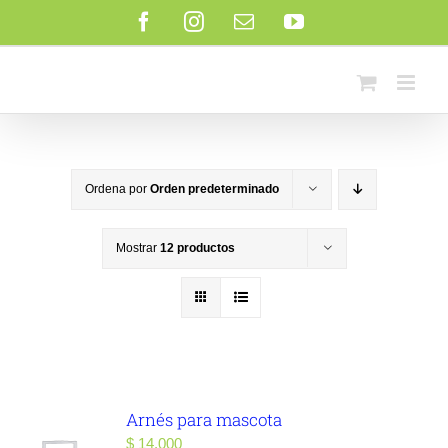
Saltar
Facebook
Instagram
Correo
YouTube
al
electrónico
contenido
Ordena por
Orden predeterminado
Mostrar
12 productos
Arnés para mascota
$
14.000