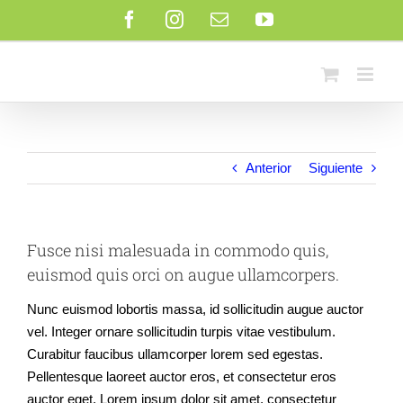
Saltar
Facebook
Instagram
Correo
YouTube
al
electrónico
contenido
Anterior
Siguiente
Fusce nisi malesuada in commodo quis,
euismod quis orci on augue ullamcorpers.
Nunc euismod lobortis massa, id sollicitudin augue auctor
vel. Integer ornare sollicitudin turpis vitae vestibulum.
Curabitur faucibus ullamcorper lorem sed egestas.
Pellentesque laoreet auctor eros, et consectetur eros
auctor eget. Lorem ipsum dolor sit amet, consectetur