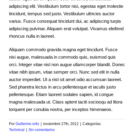
adipiscing elit. Vestibulum tortor nisi, egestas eget molestie
tincidunt, tempus sed justo. Vestibulum ultricies auctor
varius. Fusce consequat tincidunt dui, ac adipiscing turpis
adipiscing pulvinar. Aliquam erat volutpat. Vivamus eleifend
rhoncus nulla in laoreet.
Aliquam commodo gravida magna eget tincidunt. Fusce
nisi augue, malesuada in commodo quis, euismod quis
orci. Integer vitae nisl non augue ullamcorper blandit. Donec
vitae nibh ipsum, vitae semper orci. Nunc sed elit in nulla
auctor imperdiet. Ut a nisl sit amet odio accumsan laoreet.
Sed pharetra lectus in arcu pellentesque et iaculis justo
pellentesque. Etiam laoreet sodales sapien, id congue
magna malesuada ut. Class aptent taciti sociosqu ad litora
torquent per conubia nostra, per inceptos himenaeos.
Por
Guillermo ortiz
|
noviembre 27th, 2012
|
Categorías:
Technical
|
Sin comentarios