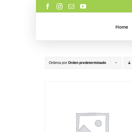
Saltar
Facebook
Instagram
Correo
YouTube
al
electrónico
contenido
Home
Ordena por
Orden predeterminado