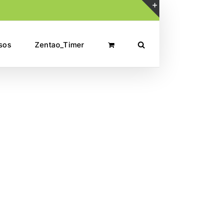
Toggle
Sliding
sos
Zentao_Timer
Bar
Area