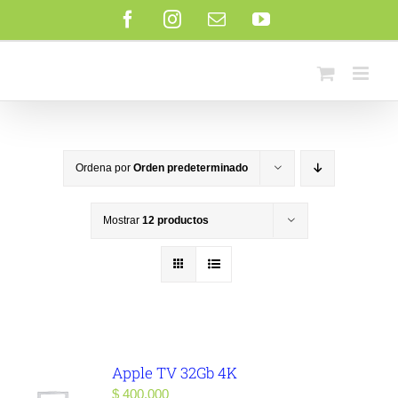
Saltar
Facebook
Instagram
Correo
YouTube
al
electrónico
contenido
Ordena por
Orden predeterminado
Mostrar
12 productos
Apple TV 32Gb 4K
$
400.000