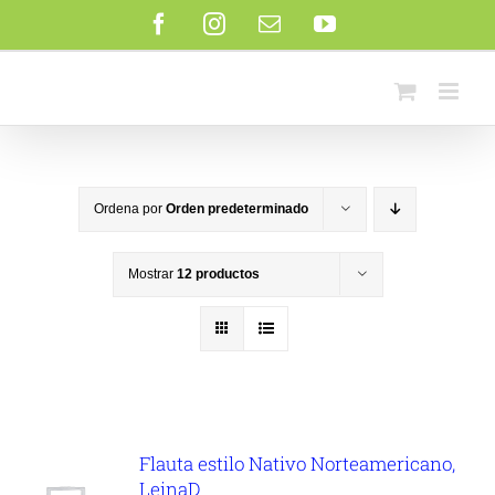
Saltar
Facebook
Instagram
Correo
YouTube
al
electrónico
contenido
Ordena por
Orden predeterminado
Mostrar
12 productos
Flauta estilo Nativo Norteamericano,
LeinaD