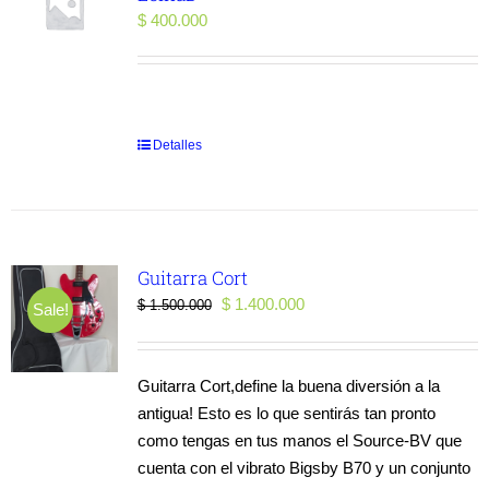
$
400.000
Detalles
Guitarra Cort
El
El
$
1.400.000
$
1.500.000
Sale!
precio
precio
original
actual
era:
es:
Guitarra Cort,define la buena diversión a la
$ 1.500.000.
$ 1.400.000.
antigua! Esto es lo que sentirás tan pronto
como tengas en tus manos el Source-BV que
cuenta con el vibrato Bigsby B70 y un conjunto