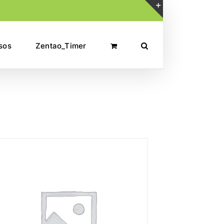
Toggle
Sliding
sos
Zentao_Timer
Bar
Area