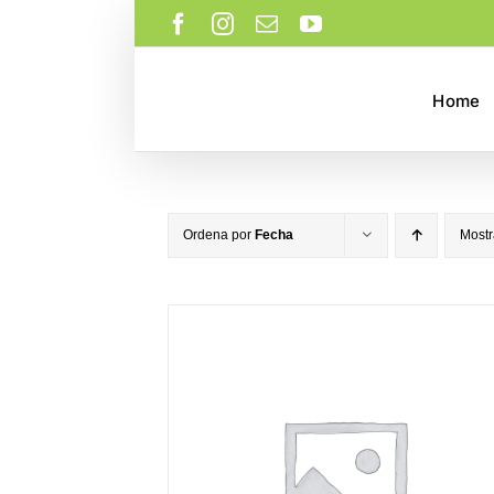
Saltar
Facebook
Instagram
Correo
YouTube
al
electrónico
contenido
Home
Ordena por
Fecha
Most