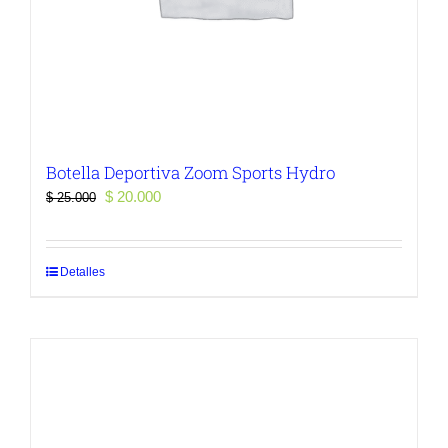
Botella Deportiva Zoom Sports Hydro
El
El
$
20.000
$
25.000
precio
precio
original
actual
era:
es:
Detalles
$ 25.000.
$ 20.000.