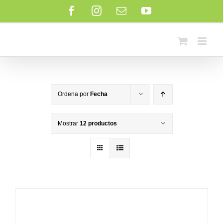
Saltar
Facebook
Instagram
Correo
YouTube
al
electrónico
contenido
Ordena por
Fecha
Mostrar
12 productos