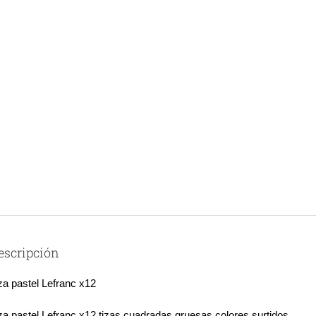
escripción
za pastel Lefranc x12
za pastel Lefranc x12 tizas cuadradas gruesas colores surtidos.