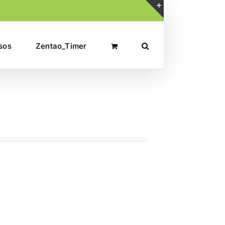
Toggle
Sliding
sos
Zentao_Timer
Bar
Area