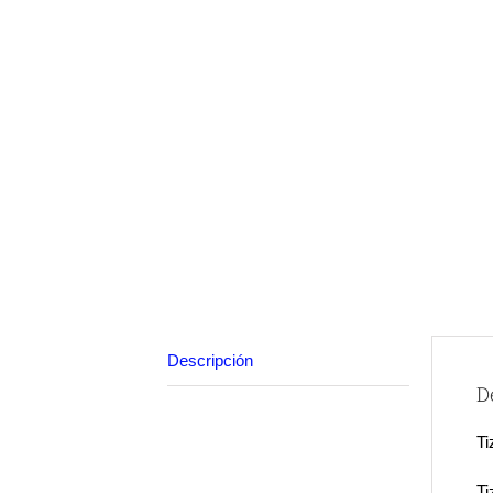
Descripción
D
Ti
Ti