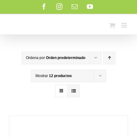
Saltar
Facebook
Instagram
Correo
YouTube
al
electrónico
contenido
Ordena por
Orden predeterminado
Mostrar
12 productos