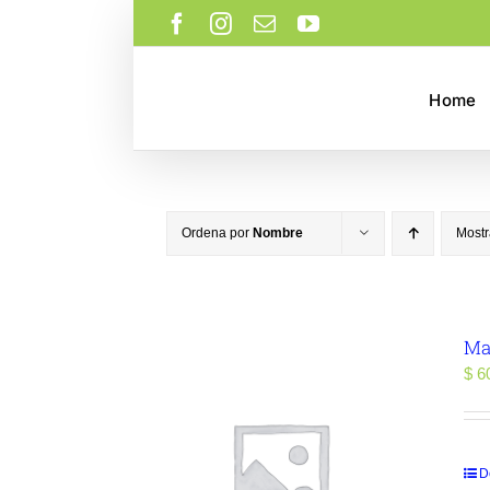
Saltar
Facebook
Instagram
Correo
YouTube
al
electrónico
contenido
Home
Ordena por
Nombre
Most
Ma
$
60
D