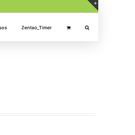
Toggle
Sliding
sos
Zentao_Timer
Bar
Area