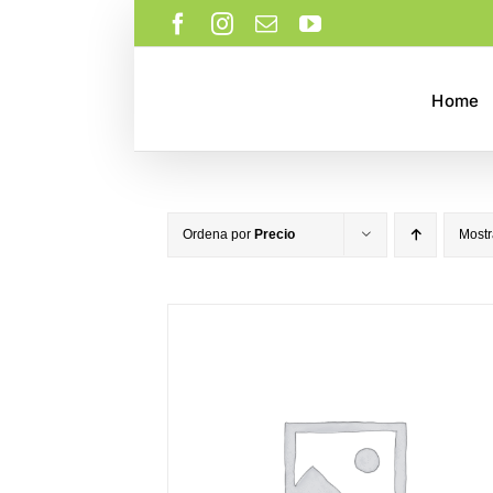
Saltar
Facebook
Instagram
Correo
YouTube
al
electrónico
contenido
Home
Ordena por
Precio
Most