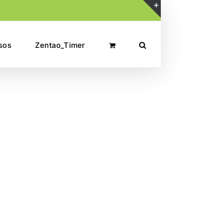
Toggle
Sliding
sos
Zentao_Timer
Bar
Area