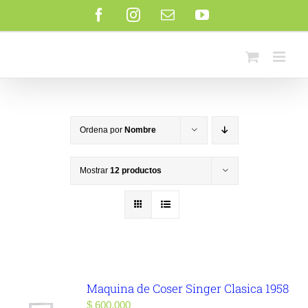
Saltar
Facebook
Instagram
Correo
YouTube
al
electrónico
contenido
Ordena por
Nombre
Mostrar
12 productos
Maquina de Coser Singer Clasica 1958
$
600.000