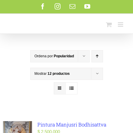
Saltar
Facebook
Instagram
Correo
YouTube
al
electrónico
contenido
Ordena por
Popularidad
Mostrar
12 productos
Pintura Manjusri Bodhisattva
$
2.500.000