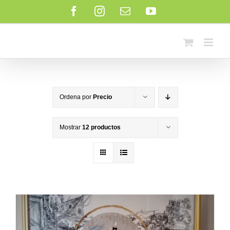
Saltar
Facebook
Instagram
Correo
YouTube
al
electrónico
contenido
Ordena por
Precio
Mostrar
12 productos