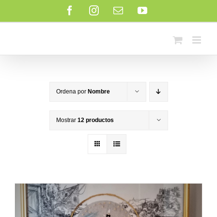
Saltar
Facebook
Instagram
Correo
YouTube
al
electrónico
contenido
Ordena por
Nombre
Mostrar
12 productos