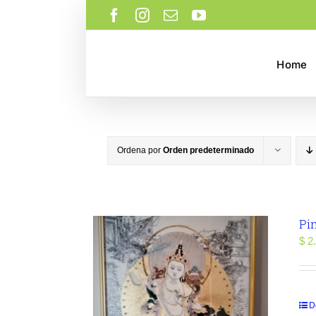
Saltar
Facebook
Instagram
Correo
YouTube
al
electrónico
contenido
Home
Ordena por
Orden predeterminado
Pi
$
2.
D