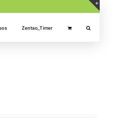
Toggle
Sliding
sos
Zentao_Timer
Bar
Area