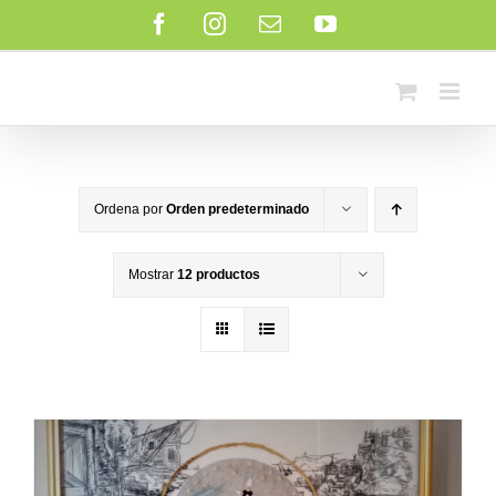
Saltar
Facebook
Instagram
Correo
YouTube
al
electrónico
contenido
Ordena por
Orden predeterminado
Mostrar
12 productos