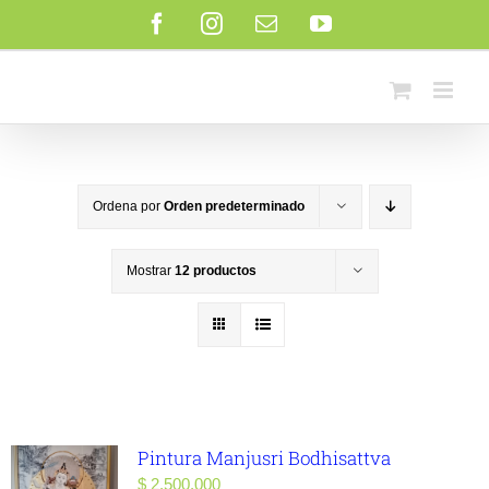
Saltar
Facebook
Instagram
Correo
YouTube
al
electrónico
contenido
Ordena por
Orden predeterminado
Mostrar
12 productos
Pintura Manjusri Bodhisattva
$
2.500.000