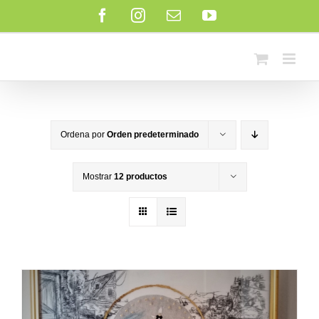
Saltar
Facebook
Instagram
Correo
YouTube
al
electrónico
contenido
Ordena por
Orden predeterminado
Mostrar
12 productos