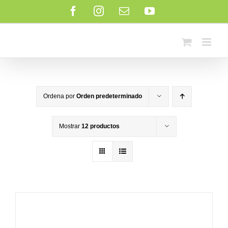
Saltar
Facebook
Instagram
Correo
YouTube
al
electrónico
contenido
Ordena por
Orden predeterminado
Mostrar
12 productos