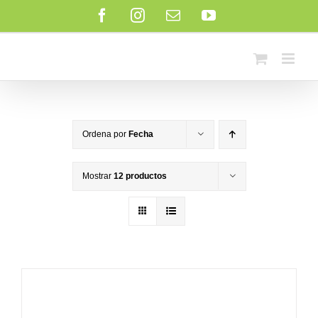
Saltar
Facebook
Instagram
Correo
YouTube
al
electrónico
contenido
Ordena por
Fecha
Mostrar
12 productos