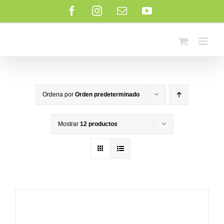
Saltar
Facebook
Instagram
Correo
YouTube
al
electrónico
contenido
Ordena por
Orden predeterminado
Mostrar
12 productos