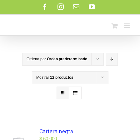
Saltar
Facebook
Instagram
Correo
YouTube
al
electrónico
contenido
Ordena por
Orden predeterminado
Mostrar
12 productos
Cartera negra
$
60.000