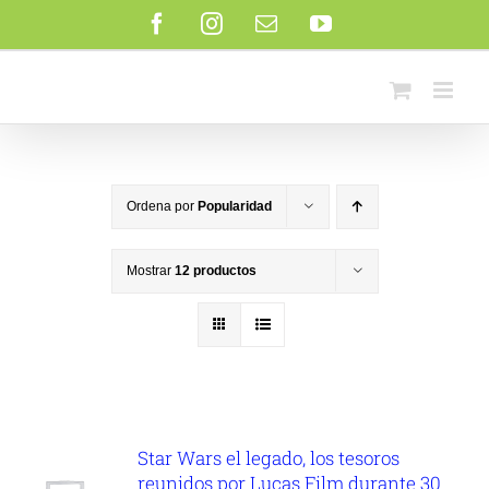
Saltar
Facebook
Instagram
Correo
YouTube
al
electrónico
contenido
Ordena por
Popularidad
Mostrar
12 productos
Star Wars el legado, los tesoros
reunidos por Lucas Film durante 30