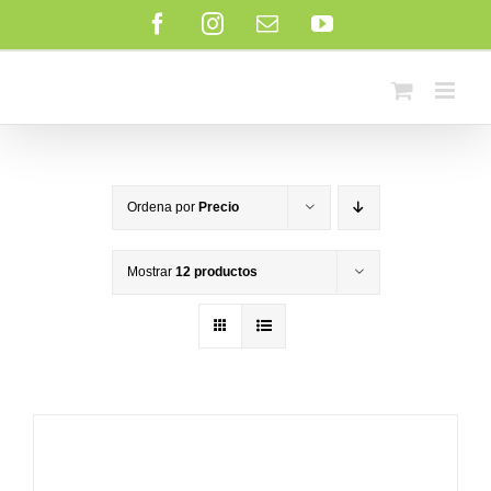
Saltar
Facebook
Instagram
Correo
YouTube
al
electrónico
contenido
Ordena por
Precio
Mostrar
12 productos